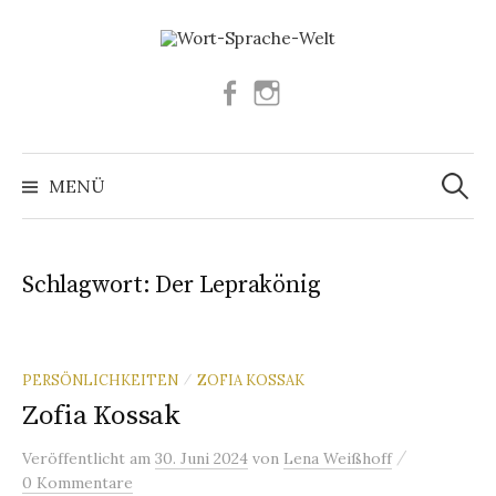
Springe
zum
Inhalt
Facebook
Instagram
Suchen
nach:
MENÜ
Schlagwort:
Der Leprakönig
PERSÖNLICHKEITEN
ZOFIA KOSSAK
/
Zofia Kossak
/
Veröffentlicht
am
30. Juni 2024
von
Lena Weißhoff
0 Kommentare