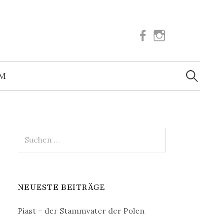
Facebook
Instagram
Suchen
nach:
UM
Suchen
nach:
NEUESTE BEITRÄGE
Piast – der Stammvater der Polen