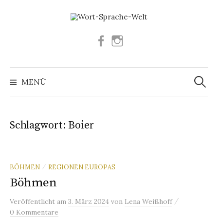
Springe
zum
Inhalt
Facebook
Instagram
Suchen
nach:
MENÜ
Schlagwort:
Boier
BÖHMEN
REGIONEN EUROPAS
/
Böhmen
/
Veröffentlicht
am
3. März 2024
von
Lena Weißhoff
0 Kommentare