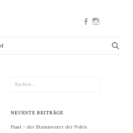
Facebook
Instagram
Suchen
nach:
UM
Suchen
nach:
NEUESTE BEITRÄGE
Piast – der Stammvater der Polen