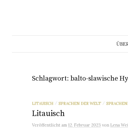
Springe
zum
Inhalt
ÜBE
Schlagwort:
balto-slawische H
LITAUISCH
SPRACHEN DER WELT
SPRACHEN
/
/
Litauisch
Veröffentlicht
am
12. Februar 2023
von
Lena We