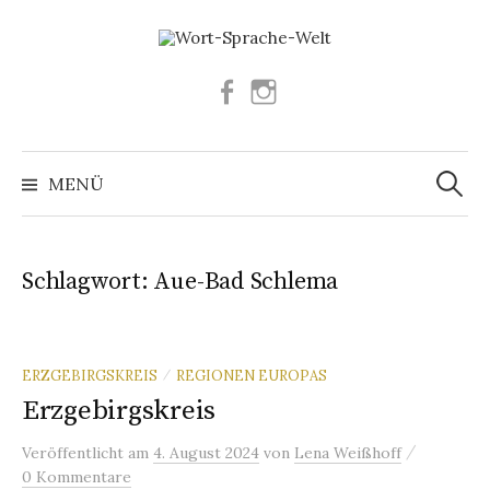
Springe
zum
Inhalt
Facebook
Instagram
Suchen
nach:
MENÜ
Schlagwort:
Aue-Bad Schlema
ERZGEBIRGSKREIS
REGIONEN EUROPAS
/
Erzgebirgskreis
/
Veröffentlicht
am
4. August 2024
von
Lena Weißhoff
0 Kommentare