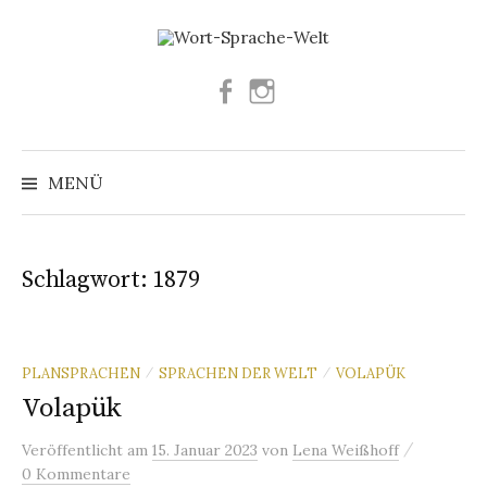
Springe
zum
Inhalt
Facebook
Instagram
Suchen
nach:
MENÜ
Schlagwort:
1879
PLANSPRACHEN
SPRACHEN DER WELT
VOLAPÜK
/
/
Volapük
/
Veröffentlicht
am
15. Januar 2023
von
Lena Weißhoff
0 Kommentare