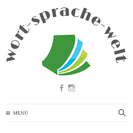
Springe
zum
Inhalt
Facebook
Instagram
Suchen
nach:
MENÜ