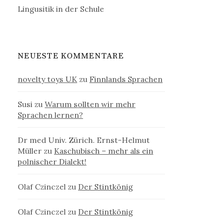
Lingusitik in der Schule
NEUESTE KOMMENTARE
novelty toys UK
zu
Finnlands Sprachen
Susi
zu
Warum sollten wir mehr
Sprachen lernen?
Dr med Univ. Zürich. Ernst-Helmut
Müller
zu
Kaschubisch – mehr als ein
polnischer Dialekt!
Olaf Czinczel
zu
Der Stintkönig
Olaf Czinczel
zu
Der Stintkönig