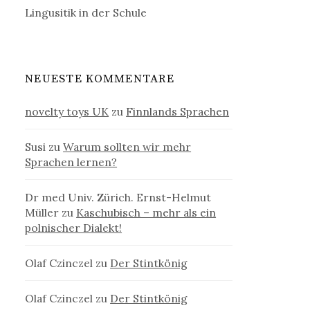
Lingusitik in der Schule
NEUESTE KOMMENTARE
novelty toys UK
zu
Finnlands Sprachen
Susi
zu
Warum sollten wir mehr
Sprachen lernen?
Dr med Univ. Zürich. Ernst-Helmut
Müller
zu
Kaschubisch – mehr als ein
polnischer Dialekt!
Olaf Czinczel
zu
Der Stintkönig
Olaf Czinczel
zu
Der Stintkönig