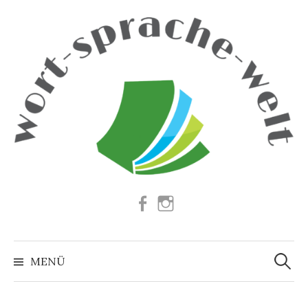
Springe
zum
Inhalt
Facebook
Instagram
Suchen
nach:
MENÜ