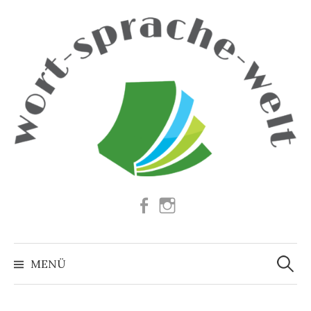
Springe
zum
Inhalt
Facebook
Instagram
Suchen
nach:
MENÜ