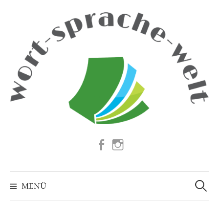
Springe
zum
Inhalt
Facebook
Instagram
Suchen
nach:
MENÜ