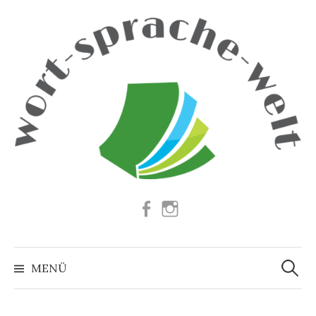
Springe
zum
Inhalt
Facebook
Instagram
Suchen
nach:
MENÜ