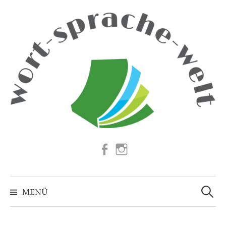
Springe
zum
Inhalt
Facebook
Instagram
Suchen
nach:
MENÜ