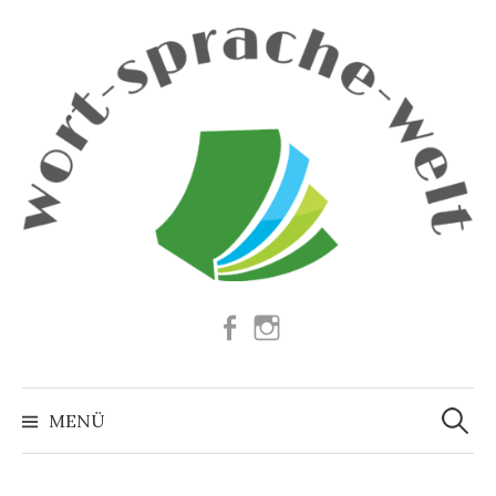
Springe
zum
Inhalt
Facebook
Instagram
Suchen
nach:
MENÜ