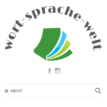
Springe
zum
Inhalt
Facebook
Instagram
Suchen
nach:
MENÜ