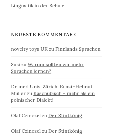
Lingusitik in der Schule
NEUESTE KOMMENTARE
novelty toys UK
zu
Finnlands Sprachen
Susi
zu
Warum sollten wir mehr
Sprachen lernen?
Dr med Univ. Zürich. Ernst-Helmut
Müller
zu
Kaschubisch – mehr als ein
polnischer Dialekt!
Olaf Czinczel
zu
Der Stintkönig
Olaf Czinczel
zu
Der Stintkönig