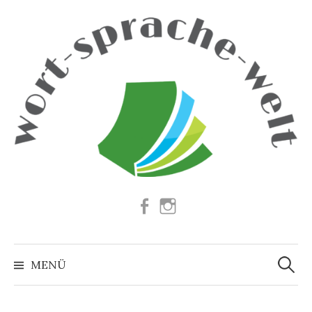
Springe
zum
Inhalt
Facebook
Instagram
Suchen
nach:
MENÜ