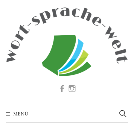
Springe
zum
Inhalt
Facebook
Instagram
Suchen
nach:
MENÜ