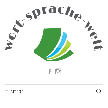
Springe
zum
Inhalt
Facebook
Instagram
Suchen
nach:
MENÜ