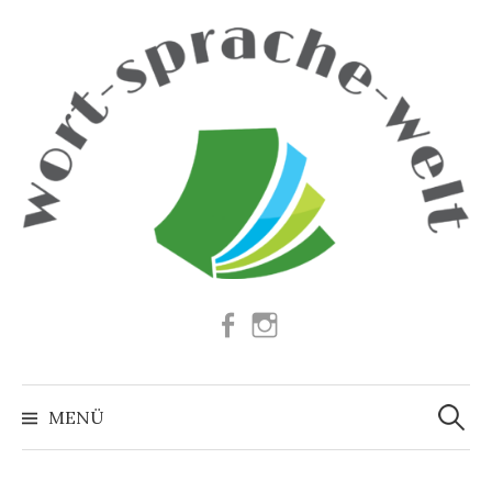
Springe
zum
Inhalt
Facebook
Instagram
Suchen
nach:
MENÜ