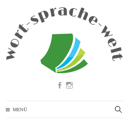
Springe
zum
Inhalt
Facebook
Instagram
Suchen
nach:
MENÜ