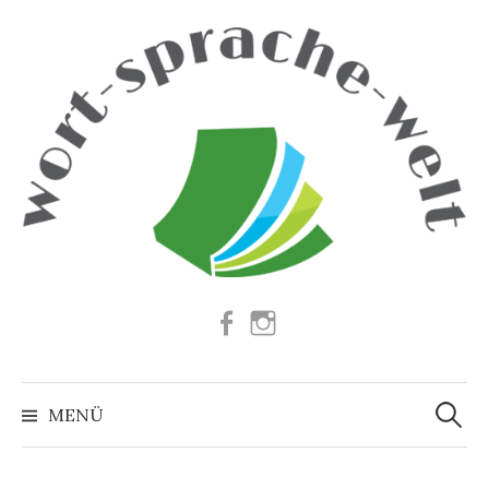
Springe
zum
Inhalt
Facebook
Instagram
Suchen
nach:
MENÜ