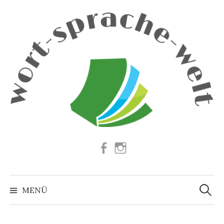
Springe
zum
Inhalt
Facebook
Instagram
Suchen
nach:
MENÜ