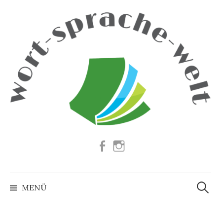
Springe
zum
Inhalt
Facebook
Instagram
Suchen
nach:
MENÜ