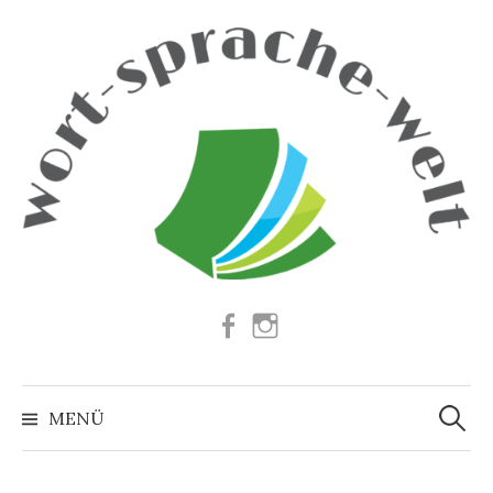
Springe
zum
Inhalt
Facebook
Instagram
Suchen
nach:
MENÜ