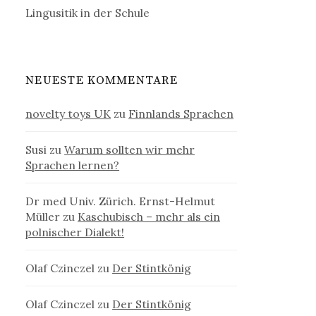
Lingusitik in der Schule
NEUESTE KOMMENTARE
novelty toys UK
zu
Finnlands Sprachen
Susi
zu
Warum sollten wir mehr
Sprachen lernen?
Dr med Univ. Zürich. Ernst-Helmut
Müller
zu
Kaschubisch – mehr als ein
polnischer Dialekt!
Olaf Czinczel
zu
Der Stintkönig
Olaf Czinczel
zu
Der Stintkönig