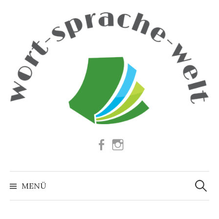
Springe
zum
Inhalt
Facebook
Instagram
Suchen
nach:
MENÜ