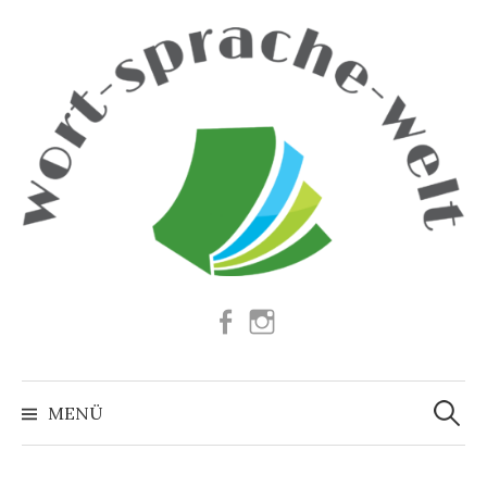
Springe
zum
Inhalt
Facebook
Instagram
Suchen
nach:
MENÜ