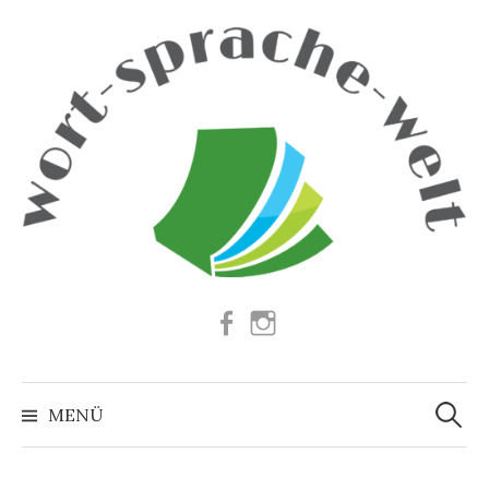
Springe
zum
Inhalt
Facebook
Instagram
Suchen
nach:
MENÜ