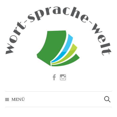
Springe
zum
Inhalt
Facebook
Instagram
Suchen
nach:
MENÜ