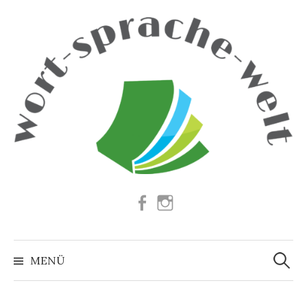
Springe
zum
Inhalt
Facebook
Instagram
Suchen
nach:
MENÜ