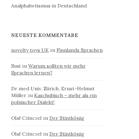
Analphabetismus in Deutschland
NEUESTE KOMMENTARE
novelty toys UK
zu
Finnlands Sprachen
Susi
zu
Warum sollten wir mehr
Sprachen lernen?
Dr med Univ. Zürich. Ernst-Helmut
Müller
zu
Kaschubisch – mehr als ein
polnischer Dialekt!
Olaf Czinczel
zu
Der Stintkönig
Olaf Czinczel
zu
Der Stintkönig