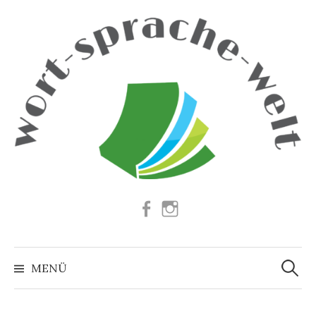
Springe
zum
Inhalt
Facebook
Instagram
Suchen
nach:
MENÜ