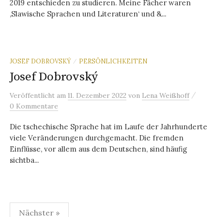
2019 entschieden zu studieren. Meine Fächer waren
‚Slawische Sprachen und Literaturen‘ und &...
JOSEF DOBROVSKÝ
PERSÖNLICHKEITEN
/
Josef Dobrovský
/
Veröffentlicht
am
11. Dezember 2022
von
Lena Weißhoff
0 Kommentare
Die tschechische Sprache hat im Laufe der Jahrhunderte
viele Veränderungen durchgemacht. Die fremden
Einflüsse, vor allem aus dem Deutschen, sind häufig
sichtba...
Seitennummerierung
Nächster »