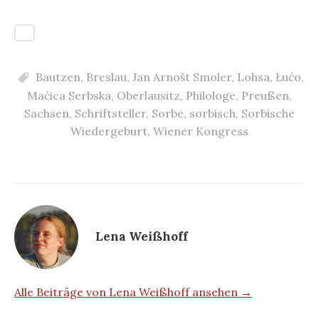
Bautzen
,
Breslau
,
Jan Arnošt Smoler
,
Lohsa
,
Łućo
,
Maćica Serbska
,
Oberlausitz
,
Philologe
,
Preußen
,
Sachsen
,
Schriftsteller
,
Sorbe
,
sorbisch
,
Sorbische
Wiedergeburt
,
Wiener Kongress
Lena Weißhoff
Alle Beiträge von Lena Weißhoff ansehen →