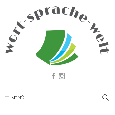
Springe
zum
Inhalt
Facebook
Instagram
Suchen
nach:
MENÜ