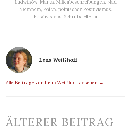
Ludwinów
,
Marta
,
Milieubeschreibungen
,
Nad
Niemnem
,
Polen
,
polnischer Positivismus
,
Positivismus
,
Schriftstellerin
Lena Weißhoff
Alle Beiträge von Lena Weißhoff ansehen →
Beitrags-
ÄLTERER BEITRAG
Navigation