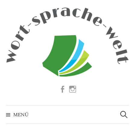
Springe
zum
Inhalt
Facebook
Instagram
Suchen
nach:
MENÜ