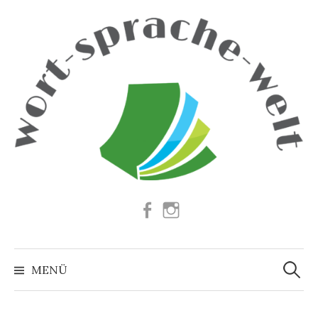
Springe
zum
Inhalt
Facebook
Instagram
Suchen
nach:
MENÜ