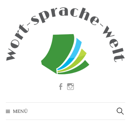
Springe
zum
Inhalt
Facebook
Instagram
Suchen
nach:
MENÜ