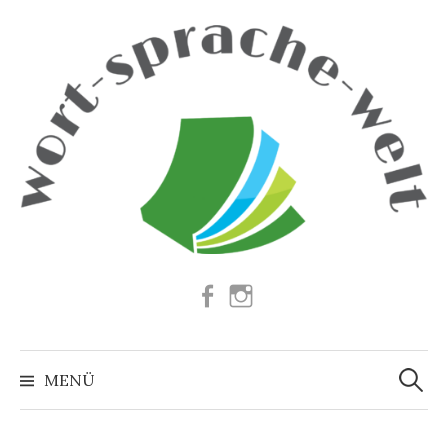
Springe
zum
Inhalt
Facebook
Instagram
Suchen
nach:
MENÜ