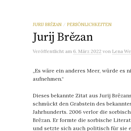
JURIJ BRĚZAN
PERSÖNLICHKEITEN
/
Jurij Brězan
Veröffentlicht
am
6. März 2022
von
Lena We
„Es wäre ein anderes Meer, würde es n
aufnehmen.“
Dieses bekannte Zitat aus Jurij Brěza
schmückt den Grabstein des bekanntest
Jahrhunderts. 2006 verlor die sorbisch
Brězan. Er formte die sorbische Litera
und setzte sich auch politisch für sie e