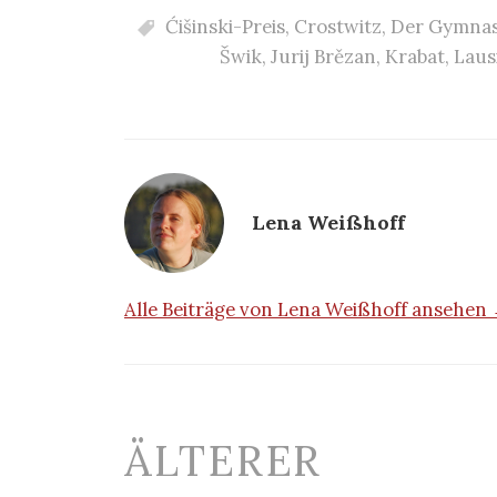
Ćišinski-Preis
,
Crostwitz
,
Der Gymnas
Šwik
,
Jurij Brězan
,
Krabat
,
Laus
Lena Weißhoff
Alle Beiträge von Lena Weißhoff ansehen
Beitrags-
ÄLTERER
Navigation