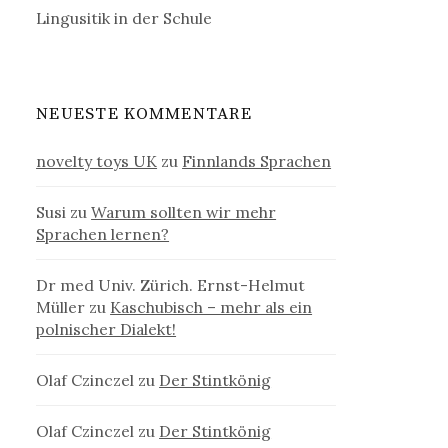
Lingusitik in der Schule
NEUESTE KOMMENTARE
novelty toys UK
zu
Finnlands Sprachen
Susi
zu
Warum sollten wir mehr
Sprachen lernen?
Dr med Univ. Zürich. Ernst-Helmut
Müller
zu
Kaschubisch – mehr als ein
polnischer Dialekt!
Olaf Czinczel
zu
Der Stintkönig
Olaf Czinczel
zu
Der Stintkönig