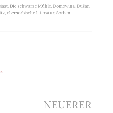
iast
,
Die schwarze Mühle
,
Domowina
,
Dušan
itz
,
obersorbische Literatur
,
Sorben
 →
NEUERER