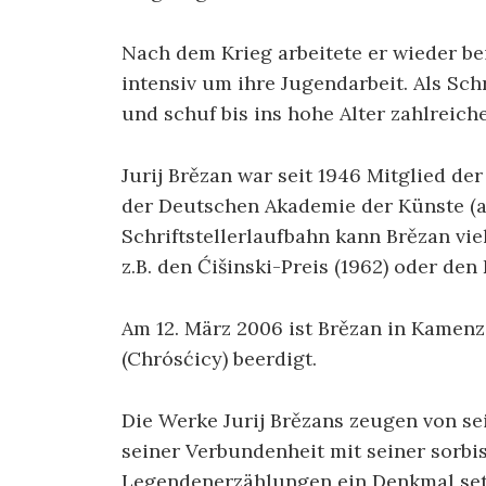
Nach dem Krieg arbeitete er wieder 
intensiv um ihre Jugendarbeit. Als Schr
und schuf bis ins hohe Alter zahlreic
Jurij Brězan war seit 1946 Mitglied de
der Deutschen Akademie der Künste (ab 
Schriftstellerlaufbahn kann Brězan v
z.B. den Ćišinski-Preis (1962) oder den
Am 12. März 2006 ist Brězan in Kamenz
(Chrósćicy) beerdigt.
Die Werke Jurij Brězans zeugen von s
seiner Verbundenheit mit seiner sorbi
Legendenerzählungen ein Denkmal setz