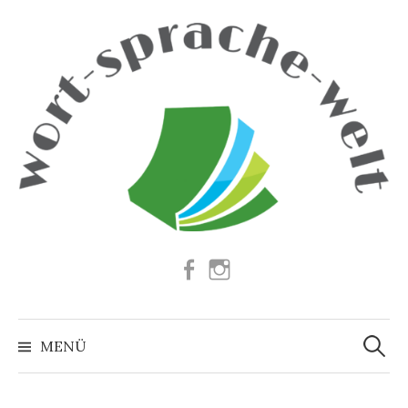
Springe
zum
Inhalt
Facebook
Instagram
Suchen
nach:
MENÜ