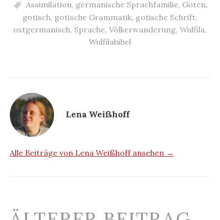
Assimilation
,
germanische Sprachfamilie
,
Goten
,
gotisch
,
gotische Grammatik
,
gotische Schrift
,
ostgermanisch
,
Sprache
,
Völkerwanderung
,
Wulfila
,
Wulfilabibel
Lena Weißhoff
Alle Beiträge von Lena Weißhoff ansehen →
Beitrags-
ÄLTERER BEITRAG