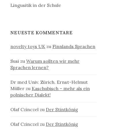
Lingusitik in der Schule
NEUESTE KOMMENTARE
novelty toys UK
zu
Finnlands Sprachen
Susi
zu
Warum sollten wir mehr
Sprachen lernen?
Dr med Univ. Zürich. Ernst-Helmut
Müller
zu
Kaschubisch – mehr als ein
polnischer Dialekt!
Olaf Czinczel
zu
Der Stintkönig
Olaf Czinczel
zu
Der Stintkönig