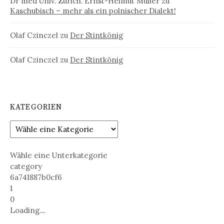
Dr med Univ. Zürich. Ernst-Helmut Müller
zu
Kaschubisch – mehr als ein polnischer Dialekt!
Olaf Czinczel
zu
Der Stintkönig
Olaf Czinczel
zu
Der Stintkönig
KATEGORIEN
Wähle eine Unterkategorie
category
6a741887b0cf6
1
0
Loading....