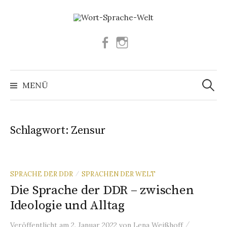
Springe
zum
Inhalt
Facebook
Instagram
Suchen
nach:
MENÜ
Schlagwort:
Zensur
SPRACHE DER DDR
SPRACHEN DER WELT
/
Die Sprache der DDR – zwischen
Ideologie und Alltag
/
Veröffentlicht
am
2. Januar 2022
von
Lena Weißhoff