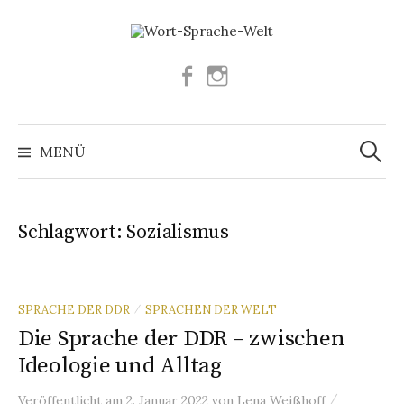
Springe
zum
Inhalt
Facebook
Instagram
Suchen
nach:
MENÜ
Schlagwort:
Sozialismus
SPRACHE DER DDR
SPRACHEN DER WELT
/
Die Sprache der DDR – zwischen
Ideologie und Alltag
/
Veröffentlicht
am
2. Januar 2022
von
Lena Weißhoff