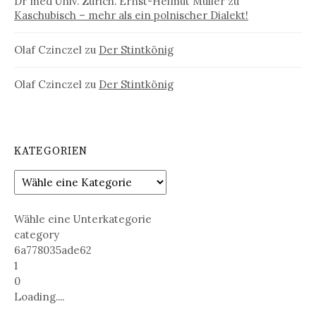
Dr med Univ. Zürich. Ernst-Helmut Müller
zu
Kaschubisch – mehr als ein polnischer Dialekt!
Olaf Czinczel
zu
Der Stintkönig
Olaf Czinczel
zu
Der Stintkönig
KATEGORIEN
Wähle eine Unterkategorie
category
6a778035ade62
1
0
Loading....