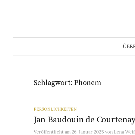
Springe
zum
Inhalt
ÜBE
Schlagwort:
Phonem
PERSÖNLICHKEITEN
Jan Baudouin de Courtena
Veröffentlicht
am
26. Januar 2025
von
Lena Wei