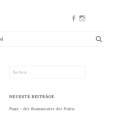
Facebook
Instagram
Suchen
nach:
UM
Suchen
nach:
NEUESTE BEITRÄGE
Piast – der Stammvater der Polen