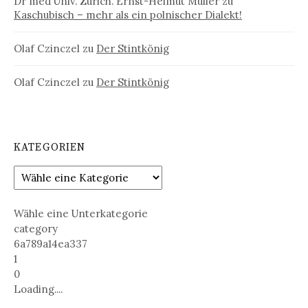
Dr med Univ. Zürich. Ernst-Helmut Müller
zu
Kaschubisch – mehr als ein polnischer Dialekt!
Olaf Czinczel
zu
Der Stintkönig
Olaf Czinczel
zu
Der Stintkönig
KATEGORIEN
Wähle eine Unterkategorie
category
6a789a14ea337
1
0
Loading....