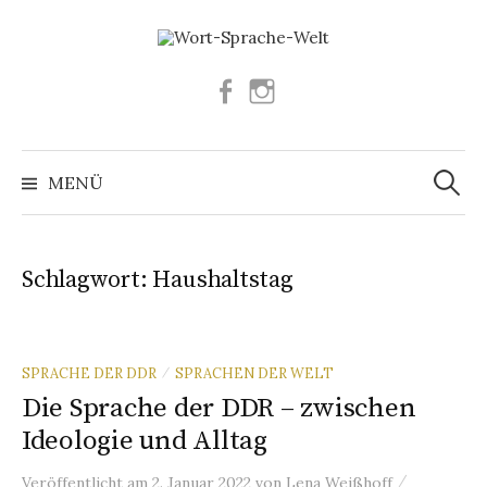
Springe
zum
Inhalt
Facebook
Instagram
Suchen
nach:
MENÜ
Schlagwort:
Haushaltstag
SPRACHE DER DDR
SPRACHEN DER WELT
/
Die Sprache der DDR – zwischen
Ideologie und Alltag
/
Veröffentlicht
am
2. Januar 2022
von
Lena Weißhoff