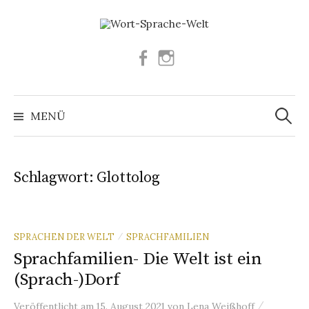
Springe
zum
Inhalt
Facebook
Instagram
Suchen
nach:
MENÜ
Schlagwort:
Glottolog
SPRACHEN DER WELT
SPRACHFAMILIEN
/
Sprachfamilien- Die Welt ist ein
(Sprach-)Dorf
/
Veröffentlicht
am
15. August 2021
von
Lena Weißhoff