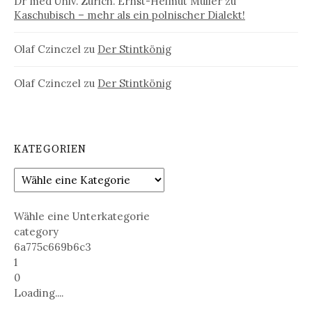
Dr med Univ. Zürich. Ernst-Helmut Müller
zu
Kaschubisch – mehr als ein polnischer Dialekt!
Olaf Czinczel
zu
Der Stintkönig
Olaf Czinczel
zu
Der Stintkönig
KATEGORIEN
Wähle eine Unterkategorie
category
6a775c669b6c3
1
0
Loading....