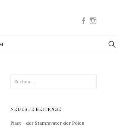
Facebook
Instagram
Suchen
nach:
UM
Suchen
nach:
NEUESTE BEITRÄGE
Piast – der Stammvater der Polen