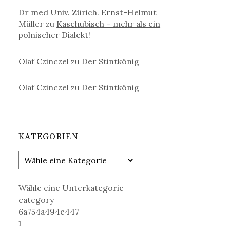
Dr med Univ. Zürich. Ernst-Helmut
Müller
zu
Kaschubisch – mehr als ein
polnischer Dialekt!
Olaf Czinczel
zu
Der Stintkönig
Olaf Czinczel
zu
Der Stintkönig
KATEGORIEN
Wähle eine Unterkategorie
category
6a754a494e447
1