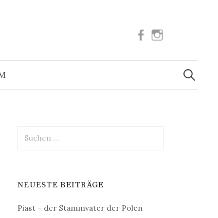
Facebook
Instagram
Suchen
nach:
UM
Suchen
nach:
NEUESTE BEITRÄGE
Piast – der Stammvater der Polen