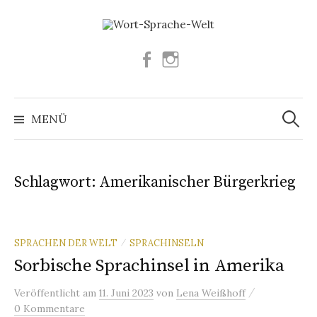
Springe
zum
Inhalt
Facebook
Instagram
Suchen
nach:
MENÜ
Schlagwort:
Amerikanischer Bürgerkrieg
SPRACHEN DER WELT
SPRACHINSELN
/
Sorbische Sprachinsel in Amerika
/
Veröffentlicht
am
11. Juni 2023
von
Lena Weißhoff
0 Kommentare